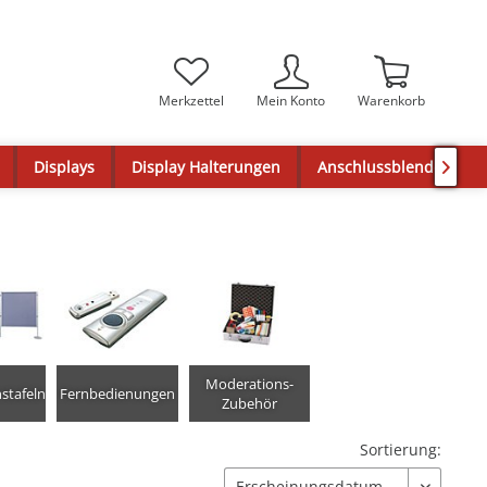
Merkzettel
Mein Konto
Warenkorb
Displays
Display Halterungen
Anschlussblenden

Moderations-
stafeln
Fernbedienungen
Zubehör
Sortierung: