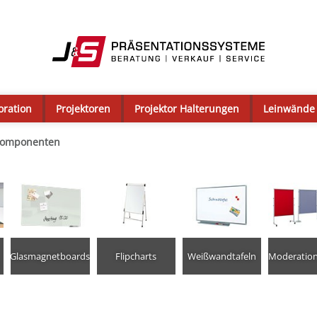
oration
Projektoren
Projektor Halterungen
Leinwände
omponenten
Glasmagnetboards
Flipcharts
Weißwandtafeln
Moderation