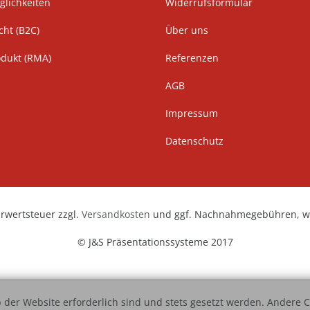
lichkeiten
Widerrufsformular
cht (B2C)
Über uns
odukt (RMA)
Referenzen
AGB
Impressum
Datenschutz
hrwertsteuer zzgl.
Versandkosten
und ggf. Nachnahmegebühren, we
© J&S Präsentationssysteme 2017
 der Website erforderlich sind und stets gesetzt werden. Andere C