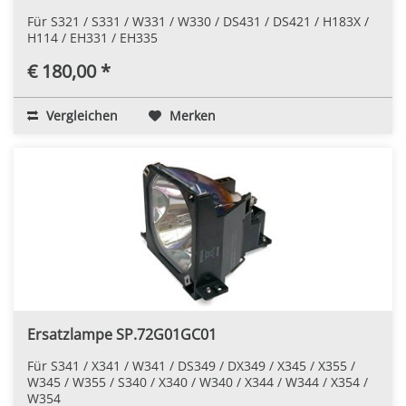
Für S321 / S331 / W331 / W330 / DS431 / DS421 / H183X /
H114 / EH331 / EH335
€ 180,00 *
Vergleichen
Merken
Ersatzlampe SP.72G01GC01
Für S341 / X341 / W341 / DS349 / DX349 / X345 / X355 /
W345 / W355 / S340 / X340 / W340 / X344 / W344 / X354 /
W354