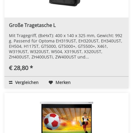
Große Tragetasche L
Mit Tragegriff, (BxHxT): 400 x 140 x 325 mm, Gewicht: 992
g. Passend für Optoma EH319UST, EH320UST, EH340UST,
EH504, H117ST, GT5000, GT5000+, GT5500+, X461,
W319UST, W320UST, W504, X319UST, X320UST,
ZH400UST, ZH400USTi, ZW400UST und...
€ 28,80 *
Vergleichen
Merken