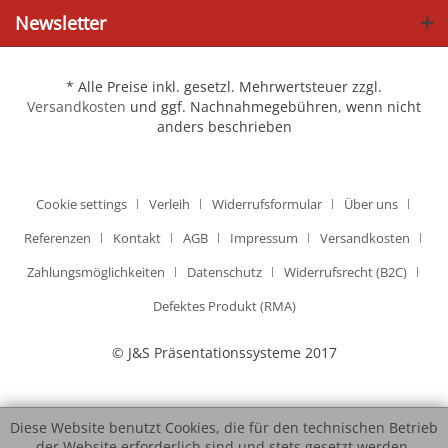
Newsletter
* Alle Preise inkl. gesetzl. Mehrwertsteuer zzgl.
Versandkosten
und ggf. Nachnahmegebühren, wenn nicht
anders beschrieben
Cookie settings
Verleih
Widerrufsformular
Über uns
Referenzen
Kontakt
AGB
Impressum
Versandkosten
Zahlungsmöglichkeiten
Datenschutz
Widerrufsrecht (B2C)
Defektes Produkt (RMA)
© J&S Präsentationssysteme 2017
Diese Website benutzt Cookies, die für den technischen Betrieb
der Website erforderlich sind und stets gesetzt werden.