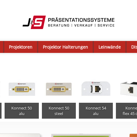
Projektoren
Projektor Halterungen
Leinwände
Di
Konnect 50
Konnect 50
Konnect 54
Konne
alu
steel
alu
flex 45 c