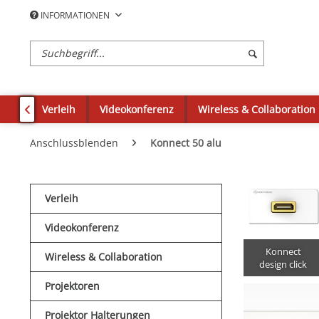
INFORMATIONEN
Verleih
Videokonferenz
Wireless & Collaboration

Anschlussblenden
Konnect 50 alu
Verleih
Videokonferenz
Konnect
Wireless & Collaboration
design click
Projektoren
Projektor Halterungen