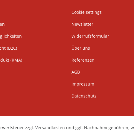
Cookie settings
ten
Newsletter
lichkeiten
Widerrufsformular
cht (B2C)
Über uns
odukt (RMA)
Referenzen
AGB
Impressum
Datenschutz
hrwertsteuer zzgl.
Versandkosten
und ggf. Nachnahmegebühren, we