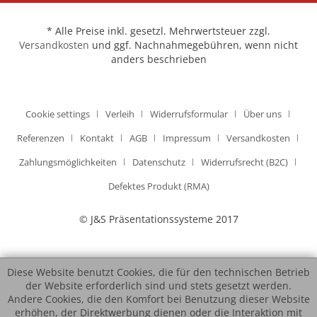
* Alle Preise inkl. gesetzl. Mehrwertsteuer zzgl.
Versandkosten
und ggf. Nachnahmegebühren, wenn nicht
anders beschrieben
Cookie settings
Verleih
Widerrufsformular
Über uns
Referenzen
Kontakt
AGB
Impressum
Versandkosten
Zahlungsmöglichkeiten
Datenschutz
Widerrufsrecht (B2C)
Defektes Produkt (RMA)
© J&S Präsentationssysteme 2017
Diese Website benutzt Cookies, die für den technischen Betrieb
der Website erforderlich sind und stets gesetzt werden.
Andere Cookies, die den Komfort bei Benutzung dieser Website
erhöhen, der Direktwerbung dienen oder die Interaktion mit