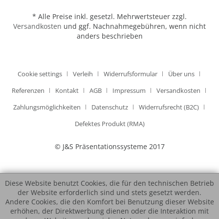
* Alle Preise inkl. gesetzl. Mehrwertsteuer zzgl.
Versandkosten
und ggf. Nachnahmegebühren, wenn nicht
anders beschrieben
Cookie settings
Verleih
Widerrufsformular
Über uns
Referenzen
Kontakt
AGB
Impressum
Versandkosten
Zahlungsmöglichkeiten
Datenschutz
Widerrufsrecht (B2C)
Defektes Produkt (RMA)
© J&S Präsentationssysteme 2017
Diese Website benutzt Cookies, die für den technischen Betrieb
der Website erforderlich sind und stets gesetzt werden.
Andere Cookies, die den Komfort bei Benutzung dieser Website
erhöhen, der Direktwerbung dienen oder die Interaktion mit