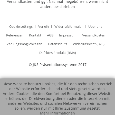
Versandkosten
und ggf. Nachnahmegebühren, wenn nicht
anders beschrieben
Cookie settings
Verleih
Widerrufsformular
Über uns
Referenzen
Kontakt
AGB
Impressum
Versandkosten
Zahlungsmöglichkeiten
Datenschutz
Widerrufsrecht (B2C)
Defektes Produkt (RMA)
© J&S Präsentationssysteme 2017
Diese Website benutzt Cookies, die für den technischen Betrieb
der Website erforderlich sind und stets gesetzt werden.
Andere Cookies, die den Komfort bei Benutzung dieser Website
erhöhen, der Direktwerbung dienen oder die Interaktion mit
anderen Websites und sozialen Netzwerken vereinfachen
sollen, werden nur mit Ihrer Zustimmung gesetzt.
Mehr Informationen