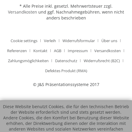
* Alle Preise inkl. gesetzl. Mehrwertsteuer zzgl.
Versandkosten
und ggf. Nachnahmegebühren, wenn nicht
anders beschrieben
Cookie settings
Verleih
Widerrufsformular
Über uns
Referenzen
Kontakt
AGB
Impressum
Versandkosten
Zahlungsmöglichkeiten
Datenschutz
Widerrufsrecht (B2C)
Defektes Produkt (RMA)
© J&S Präsentationssysteme 2017
Diese Website benutzt Cookies, die für den technischen Betrieb
der Website erforderlich sind und stets gesetzt werden.
Andere Cookies, die den Komfort bei Benutzung dieser Website
erhöhen, der Direktwerbung dienen oder die Interaktion mit
anderen Websites und sozialen Netzwerken vereinfachen