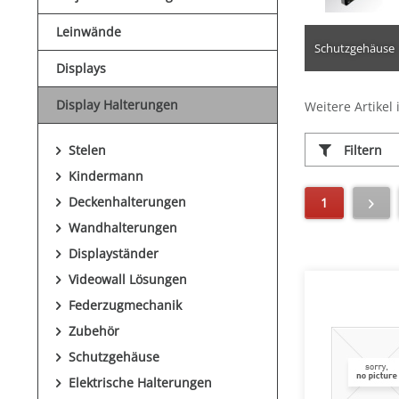
Leinwände
Schutzgehäuse
Displays
Display Halterungen
Weitere Artikel 
Filtern
Stelen
Kindermann
Deckenhalterungen
1
Wandhalterungen
Displayständer
Videowall Lösungen
Federzugmechanik
Zubehör
Schutzgehäuse
Elektrische Halterungen