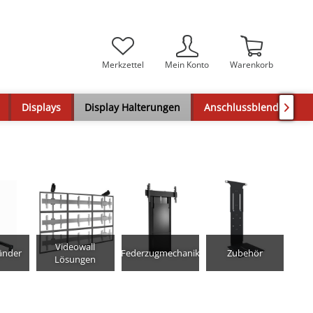
Merkzettel
Mein Konto
Warenkorb
Displays
Display Halterungen
Anschlussblenden

Videowall
änder
Federzugmechanik
Zubehör
Lösungen