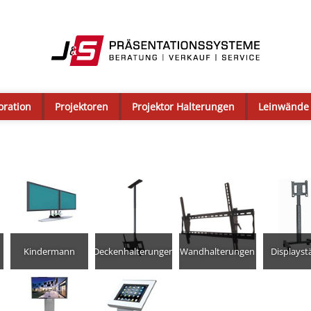
oration
Projektoren
Projektor Halterungen
Leinwände
Kindermann
Deckenhalterungen
Wandhalterungen
Displayst