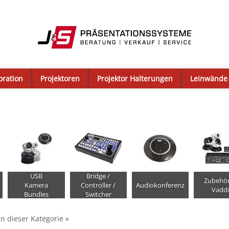
oration
Projektoren
Projektor Halterungen
Leinwände
USB
Bridge /
Zubehör
Kamera
Controller /
Audiokonferenz
Vadd
Bundles
Switcher
in dieser Kategorie »