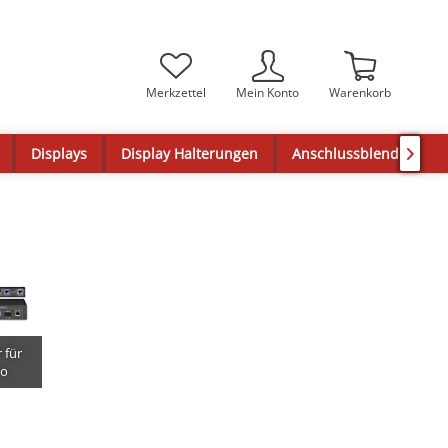
Merkzettel
Mein Konto
Warenkorb
Displays
Display Halterungen
Anschlussblenden

 für
io