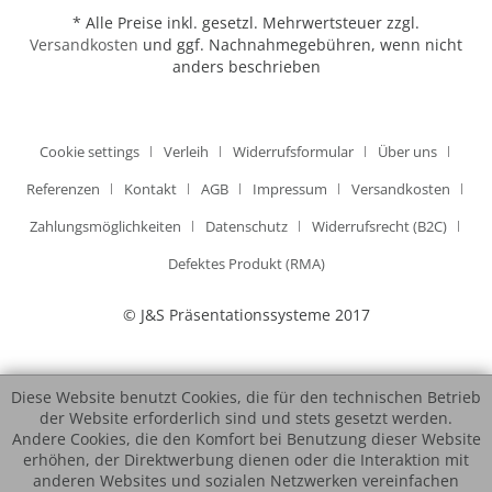
* Alle Preise inkl. gesetzl. Mehrwertsteuer zzgl.
Versandkosten
und ggf. Nachnahmegebühren, wenn nicht
anders beschrieben
Cookie settings
Verleih
Widerrufsformular
Über uns
Referenzen
Kontakt
AGB
Impressum
Versandkosten
Zahlungsmöglichkeiten
Datenschutz
Widerrufsrecht (B2C)
Defektes Produkt (RMA)
© J&S Präsentationssysteme 2017
Diese Website benutzt Cookies, die für den technischen Betrieb
der Website erforderlich sind und stets gesetzt werden.
Andere Cookies, die den Komfort bei Benutzung dieser Website
erhöhen, der Direktwerbung dienen oder die Interaktion mit
anderen Websites und sozialen Netzwerken vereinfachen