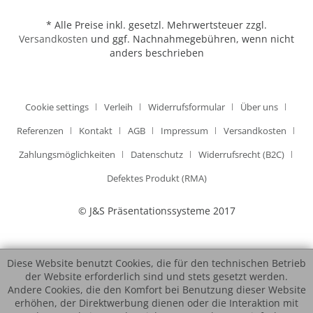
* Alle Preise inkl. gesetzl. Mehrwertsteuer zzgl.
Versandkosten
und ggf. Nachnahmegebühren, wenn nicht
anders beschrieben
Cookie settings
Verleih
Widerrufsformular
Über uns
Referenzen
Kontakt
AGB
Impressum
Versandkosten
Zahlungsmöglichkeiten
Datenschutz
Widerrufsrecht (B2C)
Defektes Produkt (RMA)
© J&S Präsentationssysteme 2017
Diese Website benutzt Cookies, die für den technischen Betrieb
der Website erforderlich sind und stets gesetzt werden.
Andere Cookies, die den Komfort bei Benutzung dieser Website
erhöhen, der Direktwerbung dienen oder die Interaktion mit