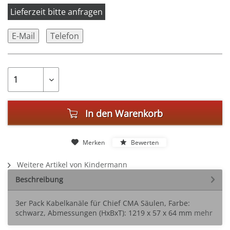
Lieferzeit bitte anfragen
E-Mail
Telefon
In den
Warenkorb
Merken
Bewerten
Weitere Artikel von Kindermann
Beschreibung
3er Pack Kabelkanäle für Chief CMA Säulen, Farbe:
schwarz, Abmessungen (HxBxT): 1219 x 57 x 64 mm
mehr