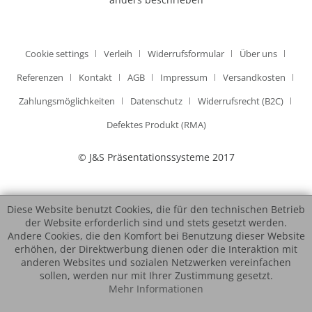
Cookie settings
Verleih
Widerrufsformular
Über uns
Referenzen
Kontakt
AGB
Impressum
Versandkosten
Zahlungsmöglichkeiten
Datenschutz
Widerrufsrecht (B2C)
Defektes Produkt (RMA)
© J&S Präsentationssysteme 2017
Diese Website benutzt Cookies, die für den technischen Betrieb
der Website erforderlich sind und stets gesetzt werden.
Andere Cookies, die den Komfort bei Benutzung dieser Website
erhöhen, der Direktwerbung dienen oder die Interaktion mit
anderen Websites und sozialen Netzwerken vereinfachen
sollen, werden nur mit Ihrer Zustimmung gesetzt.
Mehr Informationen