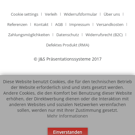
Cookie settings
Verleih
Widerrufsformular
Über uns
Referenzen
Kontakt
AGB
Impressum
Versandkosten
Zahlungsmöglichkeiten
Datenschutz
Widerrufsrecht (B2C)
Defektes Produkt (RMA)
© J&S Präsentationssysteme 2017
Diese Website benutzt Cookies, die für den technischen Betrieb
der Website erforderlich sind und stets gesetzt werden.
Andere Cookies, die den Komfort bei Benutzung dieser Website
erhöhen, der Direktwerbung dienen oder die Interaktion mit
anderen Websites und sozialen Netzwerken vereinfachen
sollen, werden nur mit Ihrer Zustimmung gesetzt.
Mehr Informationen
Einverstanden