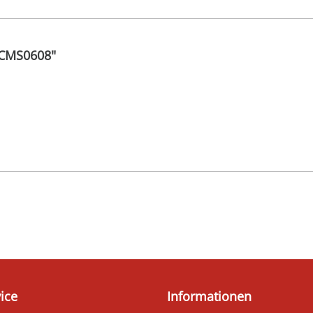
 CMS0608"
ice
Informationen