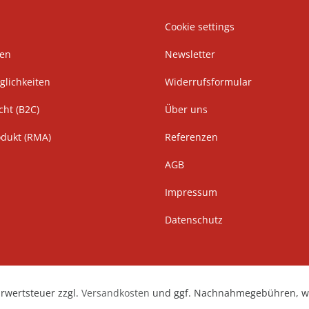
Cookie settings
ten
Newsletter
lichkeiten
Widerrufsformular
cht (B2C)
Über uns
odukt (RMA)
Referenzen
AGB
Impressum
Datenschutz
hrwertsteuer zzgl.
Versandkosten
und ggf. Nachnahmegebühren, we