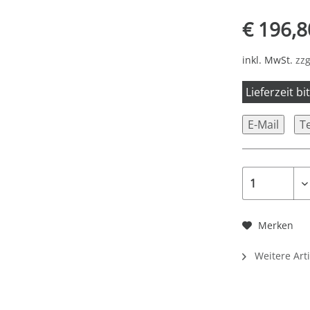
€ 196,8
inkl. MwSt.
zzg
Lieferzeit b
E-Mail
T
Merken
Weitere Art