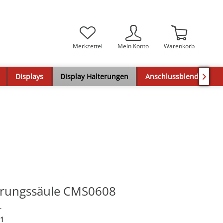
Merkzettel
Mein Konto
Warenkorb
Displays
Display Halterungen
Anschlussblenden

erungssäule CMS0608
r
1