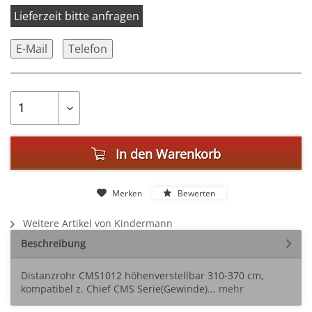
Lieferzeit bitte anfragen
E-Mail
Telefon
In den
Warenkorb
Merken
Bewerten
Weitere Artikel von Kindermann
Beschreibung
Distanzrohr CMS1012 höhenverstellbar 310-370 cm,
kompatibel z. Chief CMS Serie(Gewinde)...
mehr