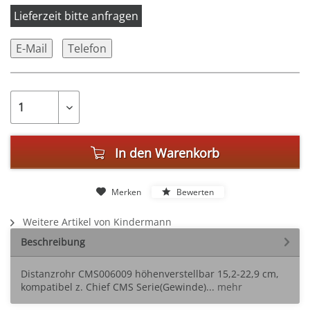
Lieferzeit bitte anfragen
E-Mail
Telefon
In den
Warenkorb
Merken
Bewerten
Weitere Artikel von Kindermann
Beschreibung
Distanzrohr CMS006009 höhenverstellbar 15,2-22,9 cm,
kompatibel z. Chief CMS Serie(Gewinde)...
mehr