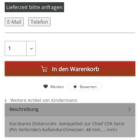
Lieferzeit bitte anfragen
E-Mail
Telefon
In den
Warenkorb
Merken
Bewerten
Weitere Artikel von Kindermann
Beschreibung
Kürzbares Distanzrohr, kompatibel zur Chief CPA Serie
(Pin Verbinder) Außendurchmesser: 48 mm,...
mehr