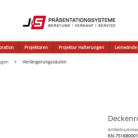
oration
Projektoren
Projektor Halterungen
Leinwände
ngen
Verlängerungssäulen
Deckenro
Artikelnumme
KN-7516B0001