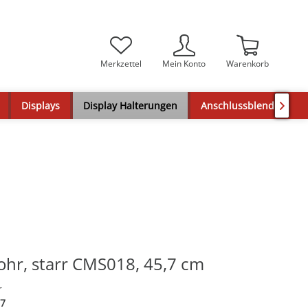
Merkzettel
Mein Konto
Warenkorb
Displays
Display Halterungen
Anschlussblenden

hr, starr CMS018, 45,7 cm
r
7