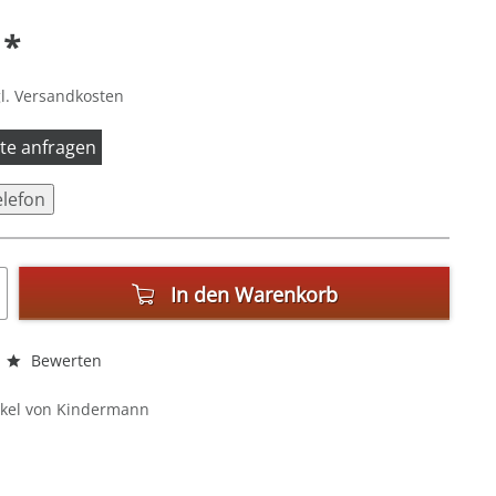
 *
l. Versandkosten
itte anfragen
elefon
In den
Warenkorb
Bewerten
ikel von Kindermann