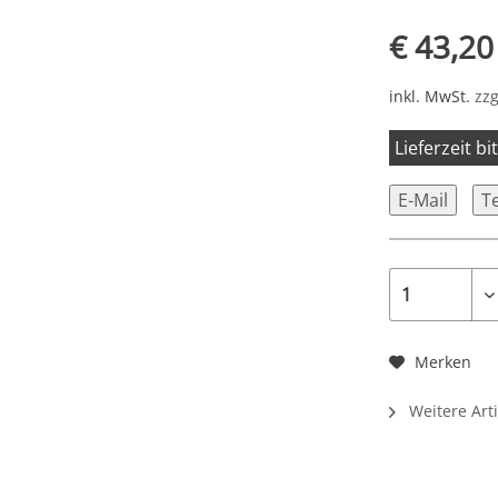
€ 43,20
inkl. MwSt.
zzg
Lieferzeit b
E-Mail
T
Merken
Weitere Art