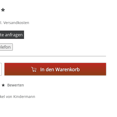
 *
l. Versandkosten
itte anfragen
elefon
In den
Warenkorb
Bewerten
ikel von Kindermann