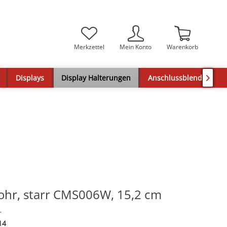
Merkzettel
Mein Konto
Warenkorb
Displays
Display Halterungen
Anschlussblenden

ohr, starr CMS006W, 15,2 cm
r
14