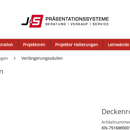
oration
Projektoren
Projektor Halterungen
Leinwände
ngen
Verlängerungssäulen
m
Deckenr
Artikelnumme
KN-7516W000