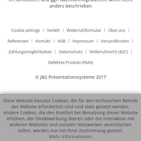
anders beschrieben
Cookie settings
Verleih
Widerrufsformular
Über uns
Referenzen
Kontakt
AGB
Impressum
Versandkosten
Zahlungsmöglichkeiten
Datenschutz
Widerrufsrecht (B2C)
Defektes Produkt (RMA)
© J&S Präsentationssysteme 2017
Diese Website benutzt Cookies, die für den technischen Betrieb
der Website erforderlich sind und stets gesetzt werden.
Andere Cookies, die den Komfort bei Benutzung dieser Website
erhöhen, der Direktwerbung dienen oder die Interaktion mit
anderen Websites und sozialen Netzwerken vereinfachen
sollen, werden nur mit Ihrer Zustimmung gesetzt.
Mehr Informationen