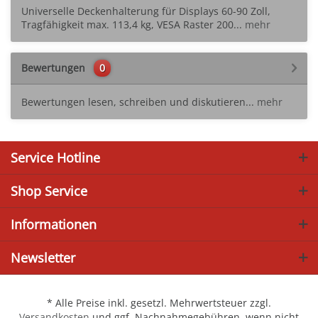
Universelle Deckenhalterung für Displays 60-90 Zoll,
Tragfähigkeit max. 113,4 kg, VESA Raster 200...
mehr
Bewertungen
0
Bewertungen lesen, schreiben und diskutieren...
mehr
Service Hotline
Shop Service
Informationen
Newsletter
* Alle Preise inkl. gesetzl. Mehrwertsteuer zzgl.
Versandkosten
und ggf. Nachnahmegebühren, wenn nicht