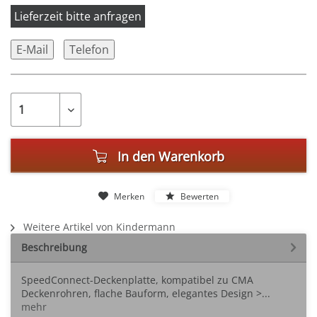
Lieferzeit bitte anfragen
E-Mail
Telefon
In den
Warenkorb
Merken
Bewerten
Weitere Artikel von Kindermann
Beschreibung
SpeedConnect-Deckenplatte, kompatibel zu CMA
Deckenrohren, flache Bauform, elegantes Design >...
mehr