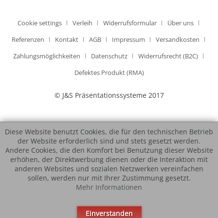
Cookie settings
Verleih
Widerrufsformular
Über uns
Referenzen
Kontakt
AGB
Impressum
Versandkosten
Zahlungsmöglichkeiten
Datenschutz
Widerrufsrecht (B2C)
Defektes Produkt (RMA)
© J&S Präsentationssysteme 2017
Diese Website benutzt Cookies, die für den technischen Betrieb
der Website erforderlich sind und stets gesetzt werden.
Andere Cookies, die den Komfort bei Benutzung dieser Website
erhöhen, der Direktwerbung dienen oder die Interaktion mit
anderen Websites und sozialen Netzwerken vereinfachen
sollen, werden nur mit Ihrer Zustimmung gesetzt.
Mehr Informationen
Einverstanden