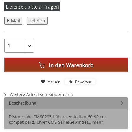
Lieferzeit bitte anfragen
E-Mail
Telefon
In den
Warenkorb
Merken
Bewerten
Weitere Artikel von Kindermann
Beschreibung
Distanzrohr CMS0203 höhenverstellbar 60-90 cm,
kompatibel z. Chief CMS Serie(Gewinde)...
mehr