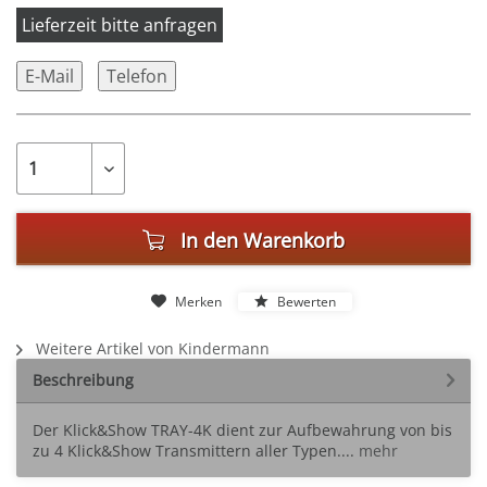
Lieferzeit bitte anfragen
E-Mail
Telefon
In den
Warenkorb
Merken
Bewerten
Weitere Artikel von Kindermann
Beschreibung
Der Klick&Show TRAY-4K dient zur Aufbewahrung von bis
zu 4 Klick&Show Transmittern aller Typen....
mehr