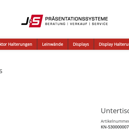
ktor Halterungen
Leinwände
Displays
Display Halter
s
Untertis
Artikelnumme
KN-530000007