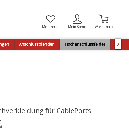
Merkzettel
Mein Konto
Warenkorb
ungen
Anschlussblenden
Tischanschlussfelder
Audios

chverkleidung für CablePorts
r
4