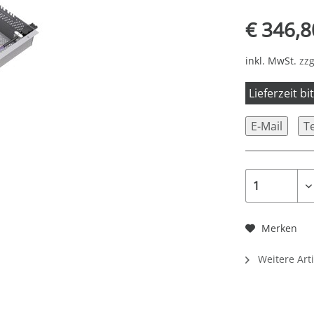
€ 346,8
inkl. MwSt.
zzg
Lieferzeit b
E-Mail
T
Merken
Weitere Art