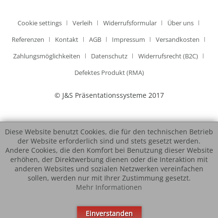
Cookie settings
Verleih
Widerrufsformular
Über uns
Referenzen
Kontakt
AGB
Impressum
Versandkosten
Zahlungsmöglichkeiten
Datenschutz
Widerrufsrecht (B2C)
Defektes Produkt (RMA)
© J&S Präsentationssysteme 2017
Diese Website benutzt Cookies, die für den technischen Betrieb
der Website erforderlich sind und stets gesetzt werden.
Andere Cookies, die den Komfort bei Benutzung dieser Website
erhöhen, der Direktwerbung dienen oder die Interaktion mit
anderen Websites und sozialen Netzwerken vereinfachen
sollen, werden nur mit Ihrer Zustimmung gesetzt.
Mehr Informationen
Einverstanden