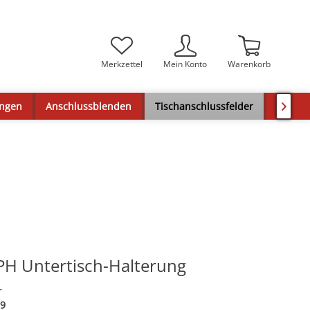
Merkzettel
Mein Konto
Warenkorb
ungen
Anschlussblenden
Tischanschlussfelder
Audios

PH Untertisch-Halterung
r
9