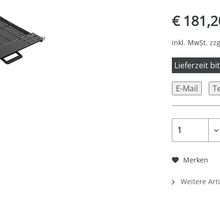
€ 181,2
inkl. MwSt.
zzg
Lieferzeit b
E-Mail
T
Merken
Weitere Art