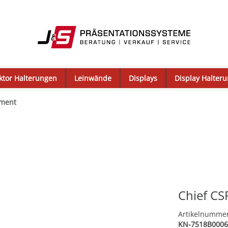
ktor Halterungen
Leinwände
Displays
Display Halter
ment
Chief CS
Artikelnumme
KN-7518B0006