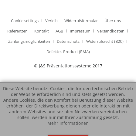
Cookie settings
Verleih
Widerrufsformular
Über uns
Referenzen
Kontakt
AGB
Impressum
Versandkosten
Zahlungsmöglichkeiten
Datenschutz
Widerrufsrecht (B2C)
Defektes Produkt (RMA)
© J&S Präsentationssysteme 2017
Diese Website benutzt Cookies, die für den technischen Betrieb
der Website erforderlich sind und stets gesetzt werden.
Andere Cookies, die den Komfort bei Benutzung dieser Website
erhöhen, der Direktwerbung dienen oder die Interaktion mit
anderen Websites und sozialen Netzwerken vereinfachen
sollen, werden nur mit Ihrer Zustimmung gesetzt.
Mehr Informationen