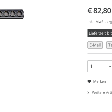
€ 82,80
inkl. MwSt.
zzg
Lieferzeit b
E-Mail
T
Merken
Weitere Art