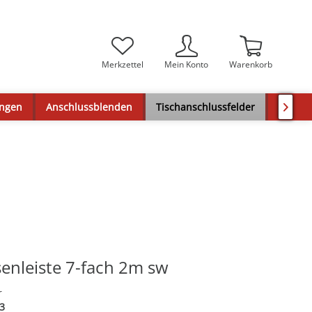
Merkzettel
Mein Konto
Warenkorb
ungen
Anschlussblenden
Tischanschlussfelder
Audios

enleiste 7-fach 2m sw
r
3