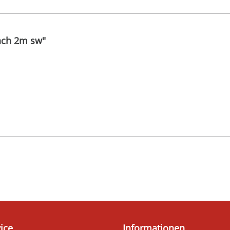
ach 2m sw"
ice
Informationen