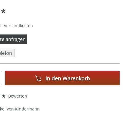
 *
l. Versandkosten
itte anfragen
elefon
In den
Warenkorb
Bewerten
ikel von Kindermann