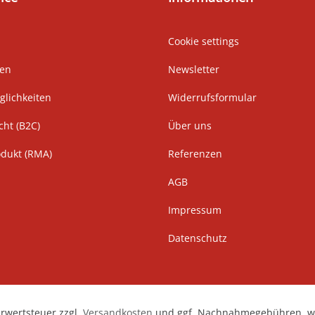
Cookie settings
ten
Newsletter
lichkeiten
Widerrufsformular
cht (B2C)
Über uns
odukt (RMA)
Referenzen
AGB
Impressum
Datenschutz
hrwertsteuer zzgl.
Versandkosten
und ggf. Nachnahmegebühren, we