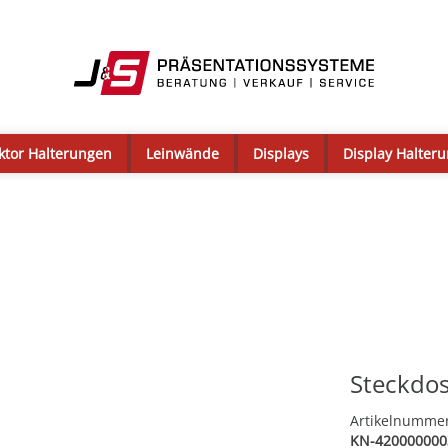
ktor Halterungen
Leinwände
Displays
Display Halter
Steckdos
Artikelnumme
KN-420000000