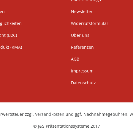
ten
Newsletter
lichkeiten
Widerrufsformular
cht (B2C)
Über uns
odukt (RMA)
Referenzen
AGB
Impressum
Datenschutz
hrwertsteuer zzgl.
Versandkosten
und ggf. Nachnahmegebühren, we
© J&S Präsentationssysteme 2017