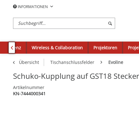
INFORMATIONEN
okonferenz
Wireless & Collaboration
Projektoren
Proje

Übersicht
Tischanschlussfelder
Evoline
Schuko-Kupplung auf GST18 Stecke
Artikelnummer
KN-7444000341