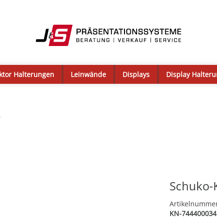
ktor Halterungen
Leinwände
Displays
Display Halter
r
Schuko-
Artikelnumme
KN-744400034