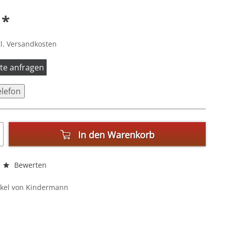
 *
l. Versandkosten
itte anfragen
elefon
In den
Warenkorb
Bewerten
ikel von Kindermann