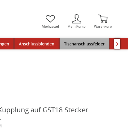
Merkzettel
Mein Konto
Warenkorb
ungen
Anschlussblenden
Tischanschlussfelder
Audios

Kupplung auf GST18 Stecker
r
1