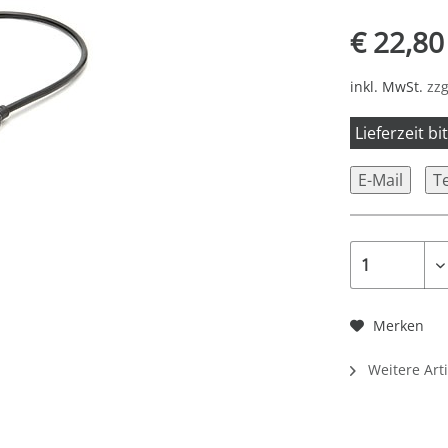
€ 22,80
inkl. MwSt.
zzg
Lieferzeit b
E-Mail
T
Merken
Weitere Art