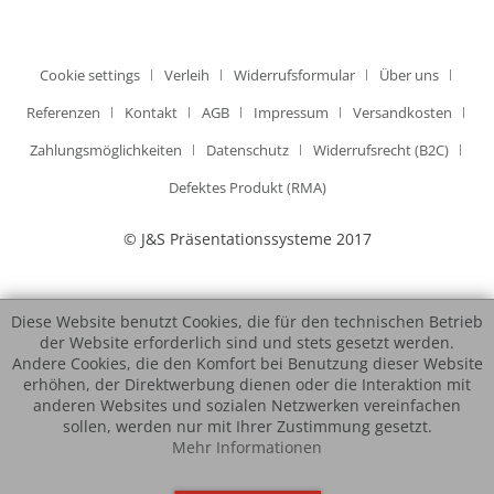
Cookie settings
Verleih
Widerrufsformular
Über uns
Referenzen
Kontakt
AGB
Impressum
Versandkosten
Zahlungsmöglichkeiten
Datenschutz
Widerrufsrecht (B2C)
Defektes Produkt (RMA)
© J&S Präsentationssysteme 2017
Diese Website benutzt Cookies, die für den technischen Betrieb
der Website erforderlich sind und stets gesetzt werden.
Andere Cookies, die den Komfort bei Benutzung dieser Website
erhöhen, der Direktwerbung dienen oder die Interaktion mit
anderen Websites und sozialen Netzwerken vereinfachen
sollen, werden nur mit Ihrer Zustimmung gesetzt.
Mehr Informationen