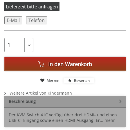
Lieferzeit bitte anfragen
E-Mail
Telefon
In den
Warenkorb
Merken
Bewerten
Weitere Artikel von Kindermann
Beschreibung
Der KVM Switch 41C verfügt über drei HDMI- und einen
USB-C- Eingang sowie einen HDMI-Ausgang. Er...
mehr