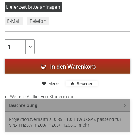
Lieferzeit bitte anfragen
E-Mail
Telefon
In den
Warenkorb
Merken
Bewerten
Weitere Artikel von Kindermann
Beschreibung
Projektionsverhältnis: 0,85 - 1,0:1 (WUXGA), passend für
VPL- FHZ57/FHZ60/FHZ65/FHZ66,...
mehr