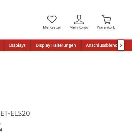
Merkzettel
Mein Konto
Warenkorb
Displays
Display Halterungen
Anschlussblenden

 ET-ELS20
r
4