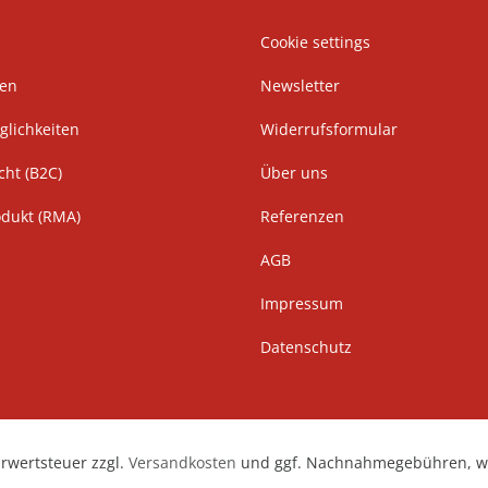
Cookie settings
ten
Newsletter
lichkeiten
Widerrufsformular
cht (B2C)
Über uns
odukt (RMA)
Referenzen
AGB
Impressum
Datenschutz
hrwertsteuer zzgl.
Versandkosten
und ggf. Nachnahmegebühren, we