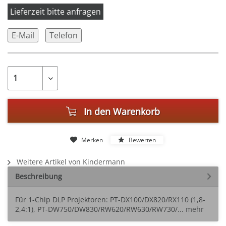
Lieferzeit bitte anfragen
E-Mail
Telefon
In den
Warenkorb
Merken
Bewerten
Weitere Artikel von Kindermann
Beschreibung
Für 1-Chip DLP Projektoren: PT-DX100/DX820/RX110 (1,8-
2,4:1), PT-DW750/DW830/RW620/RW630/RW730/...
mehr