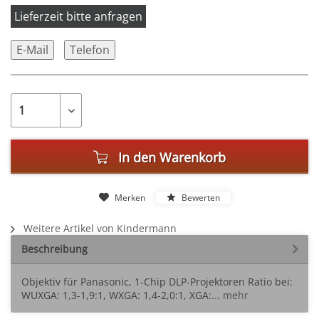
Lieferzeit bitte anfragen
E-Mail
Telefon
In den
Warenkorb
Merken
Bewerten
Weitere Artikel von Kindermann
Beschreibung
Objektiv für Panasonic, 1-Chip DLP-Projektoren Ratio bei:
WUXGA: 1,3-1,9:1, WXGA: 1,4-2,0:1, XGA:...
mehr