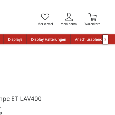
Merkzettel
Mein Konto
Warenkorb
Displays
Display Halterungen
Anschlussblenden

ampe ET-LAV400
r
0