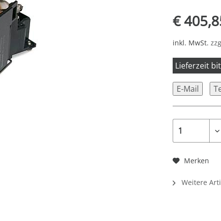
€ 405,8
inkl. MwSt.
zzg
Lieferzeit b
E-Mail
T
Merken
Weitere Art