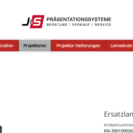
oration
Projektoren
Projektor Halterungen
Leinwände
Ersatzl
Artikelnumme
KN-300100026