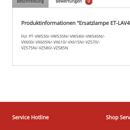
Beschreibung
Bewertungen
0
Produktinformationen "Ersatzlampe ET-LAV4
Für PT-VW530/-VW535N/-VW540/-VW545N/-
VX600/-VX605N/-VX610/-VX615N/-VZ570/-
VZ575N/-VZ580/-VZ585N
Service Hotline
Shop Serv