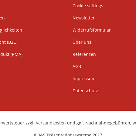
Cookie settings
ten
Newsletter
lichkeiten
Widerrufsformular
cht (B2C)
Über uns
odukt (RMA)
Referenzen
AGB
Impressum
Datenschutz
hrwertsteuer zzgl.
Versandkosten
und ggf. Nachnahmegebühren, we
© J&S Präsentationssysteme 2017