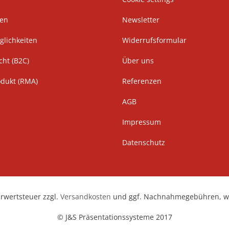
ten
Newsletter
lichkeiten
Widerrufsformular
cht (B2C)
Über uns
odukt (RMA)
Referenzen
AGB
Impressum
Datenschutz
hrwertsteuer zzgl.
Versandkosten
und ggf. Nachnahmegebühren, we
© J&S Präsentationssysteme 2017