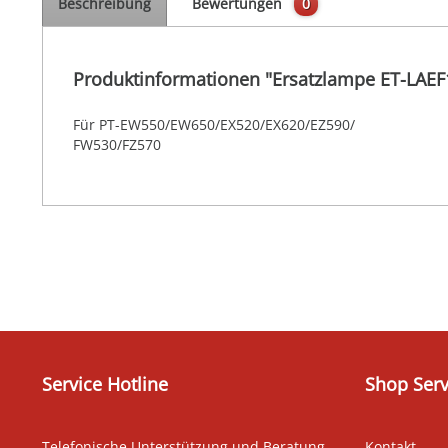
Beschreibung
Bewertungen
0
Produktinformationen "Ersatzlampe ET-LAEF
Für PT-EW550/EW650/EX520/EX620/EZ590/
FW530/FZ570
Service Hotline
Shop Serv
Telefonische Unterstützung und Beratung
Kontakt