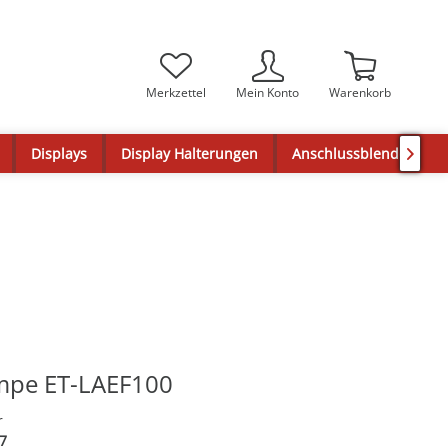
Merkzettel
Mein Konto
Warenkorb
Displays
Display Halterungen
Anschlussblenden

ampe ET-LAEF100
r
7