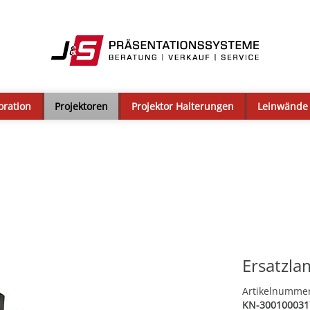
oration
Projektoren
Projektor Halterungen
Leinwände
Ersatzl
Artikelnumme
KN-300100031