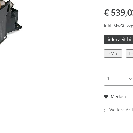
€ 539,0
inkl. MwSt.
zzg
Lieferzeit b
E-Mail
T
Merken
Weitere Art