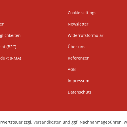
Cookie settings
ten
Newsletter
lichkeiten
Widerrufsformular
cht (B2C)
Über uns
odukt (RMA)
Referenzen
AGB
Impressum
Datenschutz
hrwertsteuer zzgl.
Versandkosten
und ggf. Nachnahmegebühren, we