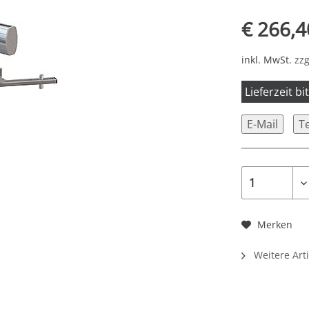
€ 266,4
inkl. MwSt.
zzg
Lieferzeit b
E-Mail
T
Merken
Weitere Art