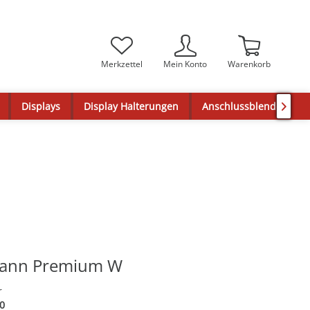
Merkzettel
Mein Konto
Warenkorb
Displays
Display Halterungen
Anschlussblenden

ann Premium W
r
0