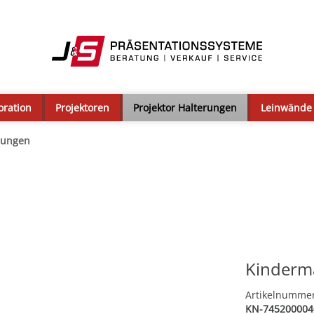
oration
Projektoren
Projektor Halterungen
Leinwände
rungen
Kinderm
Artikelnumme
KN-745200004