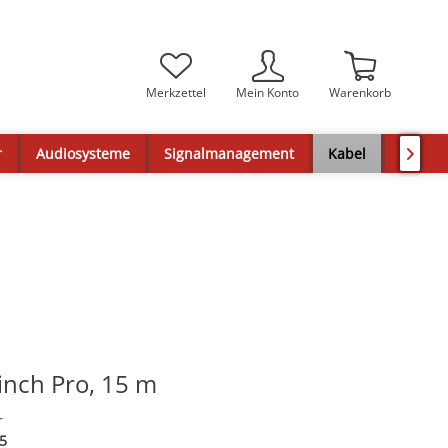
Merkzettel
Mein Konto
Warenkorb
r
Audiosysteme
Signalmanagement
Kabel
Decken

inch Pro, 15 m
r
5