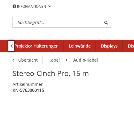
INFORMATIONEN
en
Projektor Halterungen
Leinwände
Displays
Di

Übersicht
Kabel
Audio-Kabel
Stereo-Cinch Pro, 15 m
Artikelnummer
KN-5763000115