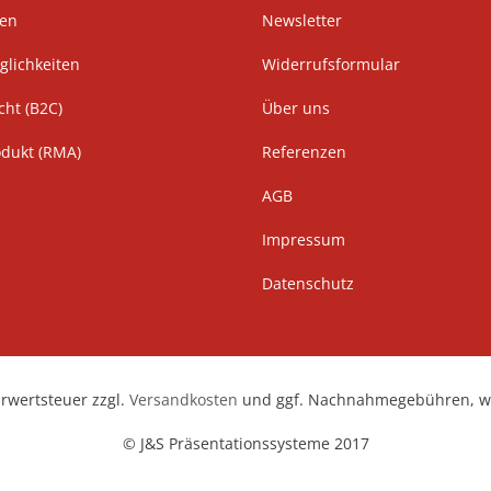
ten
Newsletter
lichkeiten
Widerrufsformular
cht (B2C)
Über uns
odukt (RMA)
Referenzen
AGB
Impressum
Datenschutz
hrwertsteuer zzgl.
Versandkosten
und ggf. Nachnahmegebühren, we
© J&S Präsentationssysteme 2017