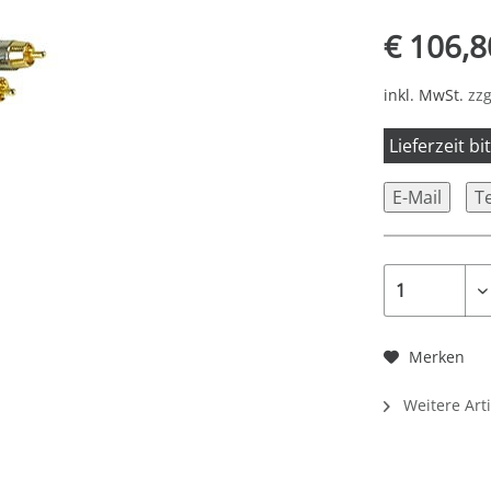
€ 106,8
inkl. MwSt.
zzg
Lieferzeit b
E-Mail
T
Merken
Weitere Art