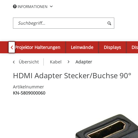
INFORMATIONEN
en
Projektor Halterungen
Leinwände
Displays
Di

Übersicht
Kabel
Adapter
HDMI Adapter Stecker/Buchse 90°
Artikelnummer
KN-5809000060