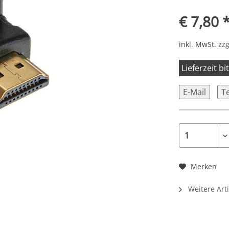
€ 7,80 
inkl. MwSt.
zzg
Lieferzeit b
E-Mail
T
Merken
Weitere Art