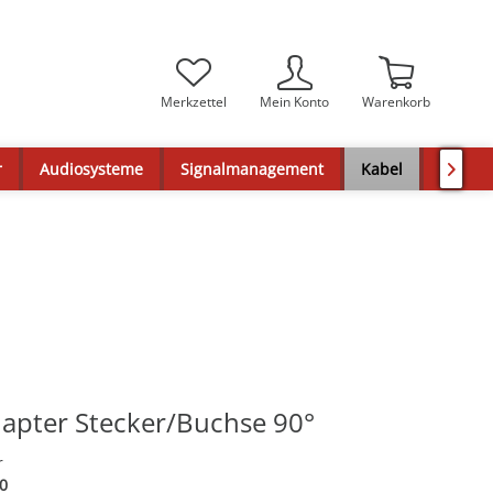
Merkzettel
Mein Konto
Warenkorb
r
Audiosysteme
Signalmanagement
Kabel
Decken

apter Stecker/Buchse 90°
r
0