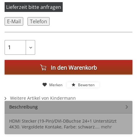
Lieferzeit bitte anfragen
E-Mail
Telefon
In den
Warenkorb
Merken
Bewerten
Weitere Artikel von Kindermann
Beschreibung
HDMI Stecker (19-Pin)/DVI-DBuchse 24+1 Unterstützt
4K30. Vergoldete Kontake, Farbe: schwarz....
mehr