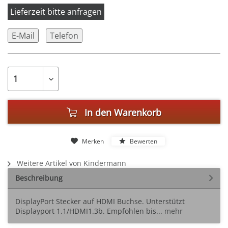
Lieferzeit bitte anfragen
E-Mail
Telefon
In den
Warenkorb
Merken
Bewerten
Weitere Artikel von Kindermann
Beschreibung
DisplayPort Stecker auf HDMI Buchse. Unterstützt
Displayport 1.1/HDMI1.3b. Empfohlen bis...
mehr