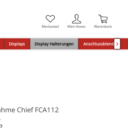
Merkzettel
Mein Konto
Warenkorb
Displays
Display Halterungen
Anschlussblenden

ahme Chief FCA112
r
3