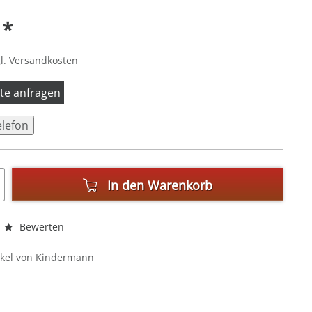
 *
l. Versandkosten
itte anfragen
elefon
In den
Warenkorb
Bewerten
ikel von Kindermann