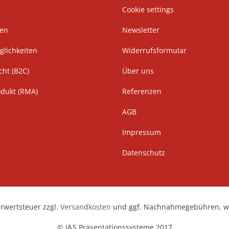
Cookie settings
ten
Newsletter
lichkeiten
Widerrufsformular
cht (B2C)
Über uns
odukt (RMA)
Referenzen
AGB
Impressum
Datenschutz
hrwertsteuer zzgl.
Versandkosten
und ggf. Nachnahmegebühren, we
© J&S Präsentationssysteme 2017