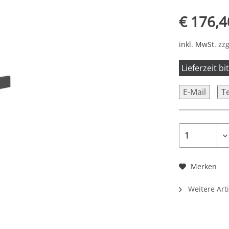
€ 176,4
inkl. MwSt.
zzg
Lieferzeit b
E-Mail
T
Merken
Weitere Art