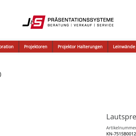
oration
Projektoren
Projektor Halterungen
Leinwände
0
Lautspre
Artikelnumme
KN-7515B0012