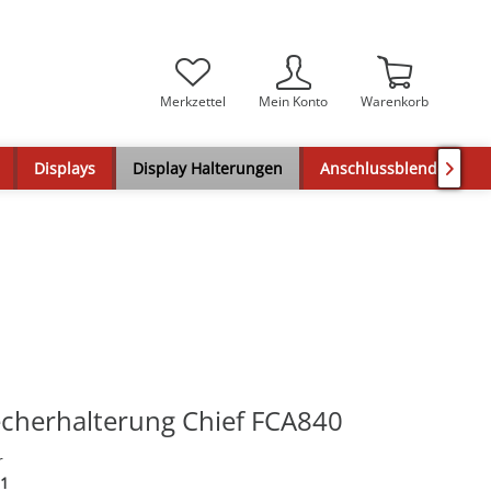
Merkzettel
Mein Konto
Warenkorb
Displays
Display Halterungen
Anschlussblenden

cherhalterung Chief FCA840
r
1