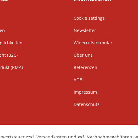
Cookie settings
ten
Newsletter
lichkeiten
Widerrufsformular
cht (B2C)
Über uns
odukt (RMA)
Referenzen
AGB
Impressum
Datenschutz
hrwertsteuer zzgl.
Versandkosten
und ggf. Nachnahmegebühren, we