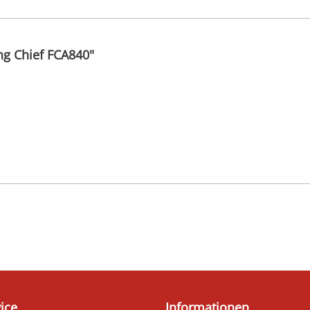
ng Chief FCA840"
ice
Informationen