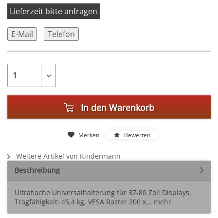
Lieferzeit bitte anfragen
E-Mail
Telefon
In den
Warenkorb
Merken
Bewerten
Weitere Artikel von Kindermann
Beschreibung
Ultraflache Universalhalterung für 37-80 Zoll Displays,
Tragfähigkeit: 45,4 kg, VESA Raster 200 x...
mehr