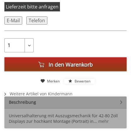
Lieferzeit bitte anfragen
E-Mail
Telefon
In den
Warenkorb
Merken
Bewerten
Weitere Artikel von Kindermann
Beschreibung
Universalhalterung mit Auszugsmechanik für 42-80 Zoll
Displays zur hochkant Montage (Portrait) in...
mehr