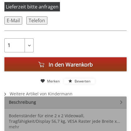
Lieferzeit bitte anfragen
E-Mail
Telefon
In den
Warenkorb
Merken
Bewerten
Weitere Artikel von Kindermann
Beschreibung
Bodenständer für eine 2 x 2 Videowall,
Tragfähigkeit/Display 56,7 kg, VESA Raster jede Breite x...
mehr