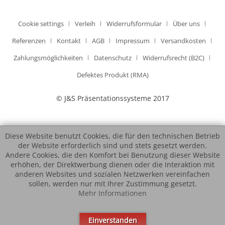
Cookie settings
Verleih
Widerrufsformular
Über uns
Referenzen
Kontakt
AGB
Impressum
Versandkosten
Zahlungsmöglichkeiten
Datenschutz
Widerrufsrecht (B2C)
Defektes Produkt (RMA)
© J&S Präsentationssysteme 2017
Diese Website benutzt Cookies, die für den technischen Betrieb
der Website erforderlich sind und stets gesetzt werden.
Andere Cookies, die den Komfort bei Benutzung dieser Website
erhöhen, der Direktwerbung dienen oder die Interaktion mit
anderen Websites und sozialen Netzwerken vereinfachen
sollen, werden nur mit Ihrer Zustimmung gesetzt.
Mehr Informationen
Einverstanden