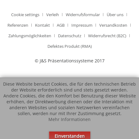
Cookie settings
Verleih
Widerrufsformular
Über uns
Referenzen
Kontakt
AGB
Impressum
Versandkosten
Zahlungsmöglichkeiten
Datenschutz
Widerrufsrecht (B2C)
Defektes Produkt (RMA)
© J&S Präsentationssysteme 2017
Diese Website benutzt Cookies, die für den technischen Betrieb
der Website erforderlich sind und stets gesetzt werden.
Andere Cookies, die den Komfort bei Benutzung dieser Website
erhöhen, der Direktwerbung dienen oder die Interaktion mit
anderen Websites und sozialen Netzwerken vereinfachen
sollen, werden nur mit Ihrer Zustimmung gesetzt.
Mehr Informationen
Einverstanden