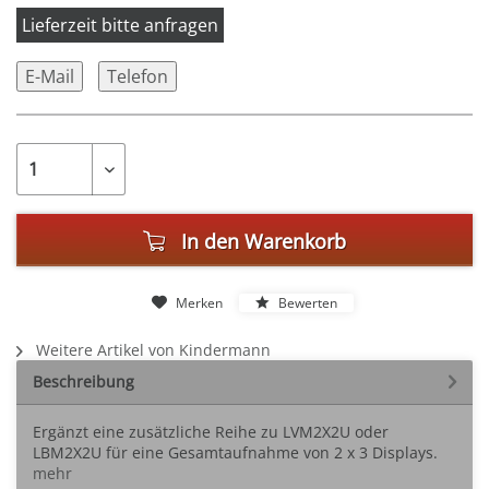
Lieferzeit bitte anfragen
E-Mail
Telefon
In den
Warenkorb
Merken
Bewerten
Weitere Artikel von Kindermann
Beschreibung
Ergänzt eine zusätzliche Reihe zu LVM2X2U oder
LBM2X2U für eine Gesamtaufnahme von 2 x 3 Displays.
mehr