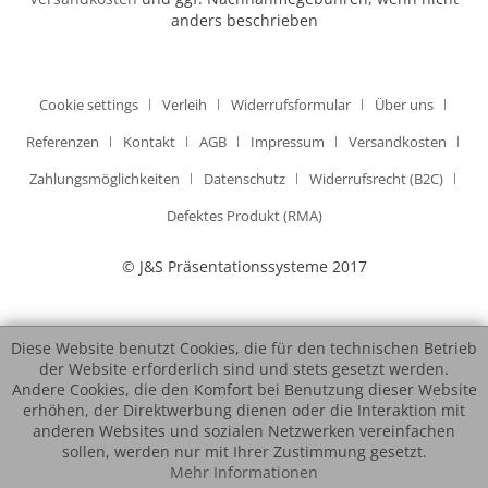
anders beschrieben
Cookie settings
Verleih
Widerrufsformular
Über uns
Referenzen
Kontakt
AGB
Impressum
Versandkosten
Zahlungsmöglichkeiten
Datenschutz
Widerrufsrecht (B2C)
Defektes Produkt (RMA)
© J&S Präsentationssysteme 2017
Diese Website benutzt Cookies, die für den technischen Betrieb
der Website erforderlich sind und stets gesetzt werden.
Andere Cookies, die den Komfort bei Benutzung dieser Website
erhöhen, der Direktwerbung dienen oder die Interaktion mit
anderen Websites und sozialen Netzwerken vereinfachen
sollen, werden nur mit Ihrer Zustimmung gesetzt.
Mehr Informationen